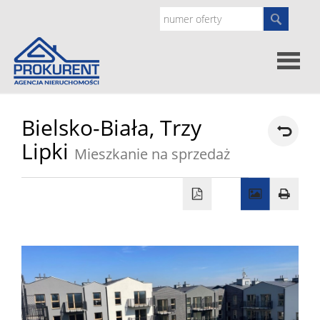
Oferty
Bielsko-Biała,
Trzy
Lipki
Mieszkanie na sprzedaż
Strona
główna
Doradz
prawne
O
nas
Zgłoś