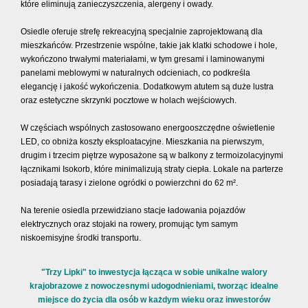
które eliminują zanieczyszczenia, alergeny i owady.
Osiedle oferuje strefę rekreacyjną specjalnie zaprojektowaną dla
mieszkańców. Przestrzenie wspólne, takie jak klatki schodowe i hole,
wykończono trwałymi materiałami, w tym gresami i laminowanymi
panelami meblowymi w naturalnych odcieniach, co podkreśla
elegancję i jakość wykończenia. Dodatkowym atutem są duże lustra
oraz estetyczne skrzynki pocztowe w holach wejściowych.
W częściach wspólnych zastosowano energooszczędne oświetlenie
LED, co obniża koszty eksploatacyjne. Mieszkania na pierwszym,
drugim i trzecim piętrze wyposażone są w balkony z termoizolacyjnymi
łącznikami Isokorb, które minimalizują straty ciepła. Lokale na parterze
posiadają tarasy i zielone ogródki o powierzchni do 62 m².
Na terenie osiedla przewidziano stacje ładowania pojazdów
elektrycznych oraz stojaki na rowery, promując tym samym
niskoemisyjne środki transportu.
"Trzy Lipki" to inwestycja łącząca w sobie unikalne walory
krajobrazowe z nowoczesnymi udogodnieniami, tworząc idealne
miejsce do życia dla osób w każdym wieku oraz inwestorów