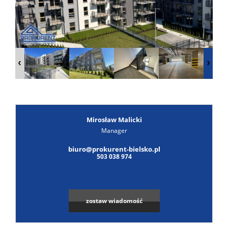
Poszuk
Zgłoś
ofertę
Notatn
Kontak
Mirosław Malicki
Manager
biuro@prokurent-bielsko.pl
503 038 974
zostaw wiadomość