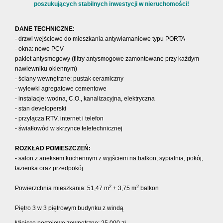
poszukujących stabilnych inwestycji w nieruchomości!
DANE TECHNICZNE:
- drzwi wejściowe do mieszkania antywłamaniowe typu PORTA
- okna: nowe PCV
pakiet antysmogowy (filtry antysmogowe zamontowane przy każdym
nawiewniku okiennym)
- ściany wewnętrzne: pustak ceramiczny
- wylewki agregatowe cementowe
- instalacje: wodna, C.O., kanalizacyjna, elektryczna
- stan developerski
- przyłącza RTV, internet i telefon
- światłowód w skrzynce teletechnicznej
ROZKŁAD POMIESZCZEŃ:
-
salon z aneksem kuchennym z wyjściem na balkon, sypialnia, pokój,
łazienka oraz przedpokój
2
2
Powierzchnia mieszkania: 51,47 m
+ 3,75 m
balkon
Piętro 3 w 3 piętrowym budynku z windą