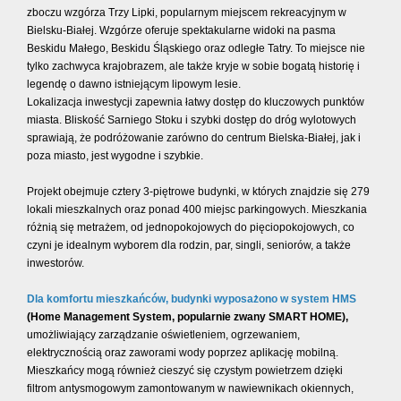
zboczu wzgórza Trzy Lipki, popularnym miejscem rekreacyjnym w
Bielsku-Białej. Wzgórze oferuje spektakularne widoki na pasma
Beskidu Małego, Beskidu Śląskiego oraz odległe Tatry. To miejsce nie
tylko zachwyca krajobrazem, ale także kryje w sobie bogatą historię i
legendę o dawno istniejącym lipowym lesie.
Lokalizacja inwestycji zapewnia łatwy dostęp do kluczowych punktów
miasta. Bliskość Sarniego Stoku i szybki dostęp do dróg wylotowych
sprawiają, że podróżowanie zarówno do centrum Bielska-Białej, jak i
poza miasto, jest wygodne i szybkie.
Projekt obejmuje cztery 3-piętrowe budynki, w których znajdzie się 279
lokali mieszkalnych oraz ponad 400 miejsc parkingowych. Mieszkania
różnią się metrażem, od jednopokojowych do pięciopokojowych, co
czyni je idealnym wyborem dla rodzin, par, singli, seniorów, a także
inwestorów.
Dla komfortu mieszkańców, budynki wyposażono w system
HMS
(Home Management System, popularnie zwany SMART HOME),
umożliwiający zarządzanie oświetleniem, ogrzewaniem,
elektrycznością oraz zaworami wody poprzez aplikację mobilną.
Mieszkańcy mogą również cieszyć się czystym powietrzem dzięki
filtrom antysmogowym zamontowanym w nawiewnikach okiennych,