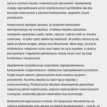
życia w centrum miasta z malowniczym otoczeniem. Apartamenty
zostały zaprojektowane przez współczesnych architektów, tak aby
tworzyły nowoczesne a zarazem funkcjonalne, wygodne i jasne
przestrzenie.
Nowoczesna stylistyka sprawia, że budynek harmonijnie
wkomponowuje się w krajobraz. Urokliwa miejska zabudowa,
niedalekie sąsiedztwo parku, teatru, ratusza i zakola rzeki ze ścieżka
rowerową – to tylko cześć atutów tej lokalizacji. W pobliżu mieszczą się
także przytulne knajpki, sklepy oraz filharmonia. Mimo tego, że jest to
śródmieście, natężenie ruchu oraz hałas nie są tu wysokie, a okolica
jest spokojna i regularnie patrolowana. Każdy może czuć się tutaj
komfortowo i bezpiecznie.
Apartamenty charakteryzuje racjonalnie zagospodarowana,
funkcjonalnie zorganizowana i estetycznie zaprojektowana przestrzeń.
Dzięki dużym oknom i płaszczyznom ścian wnętrza są jasne i
przestronne. Kuchnia otwarta na salon łączy wygodę z
nowoczesnością. Podwyższony standard deweloperski gwarantuje
najwyższą jakość wykończenia, poprzez wykorzystanie nowoczesnych
rozwiązań, znakomitej jakości materiałów oraz technologii.
Budynek jest wyposażony w windę. Do dyspozycji mieszkańców są
miejsca parkingowe oraz garaże na dwóch kondygnacjach – czyli to, co