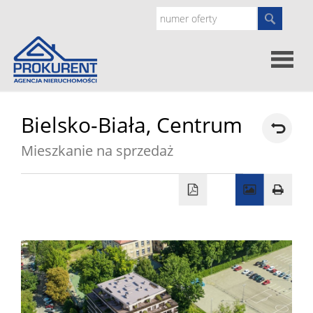
Oferty
Bielsko-Biała,
Centrum
Mieszkanie na sprzedaż
Strona
główna
Doradz
prawne
O
nas
Zgłoś