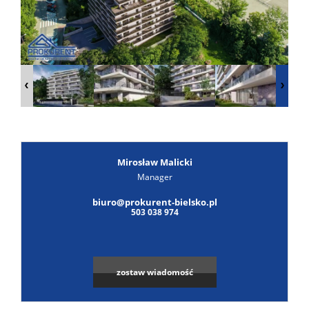
Poszuk
Zgłoś
ofertę
Notatn
Kontak
Mirosław Malicki
Manager
biuro@prokurent-bielsko.pl
503 038 974
zostaw wiadomość