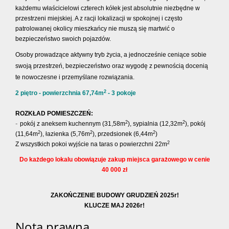
każdemu właścicielowi czterech kółek jest absolutnie niezbędne w
przestrzeni miejskiej. A z racji lokalizacji w spokojnej i często
patrolowanej okolicy mieszkańcy nie muszą się martwić o
bezpieczeństwo swoich pojazdów.
Osoby prowadzące aktywny tryb życia, a jednocześnie ceniące sobie
swoją przestrzeń, bezpieczeństwo oraz wygodę z pewnością docenią
te nowoczesne i przemyślane rozwiąz
ania.
2
2 piętro - powierzchnia 67,74m
- 3 pokoje
ROZKŁAD POMIESZCZEŃ:
-
2
2
pokój z aneksem kuchennym (31,58m
), sypialnia (12,32m
), pokój
2
2
2
(11,64m
),
łazienka
(5,76
m
), przedsionek
(6,44
m
)
2
Z wszystkich pokoi wyjście na taras o powierzchni 22m
Do każdego lokalu obowiązuje zakup miejsca garażowego w cenie
40 000 z
ł
ZAKOŃCZENIE BUDOWY GRUDZIEŃ 2025r!
KLUCZE MAJ 2026r!
Nota prawna