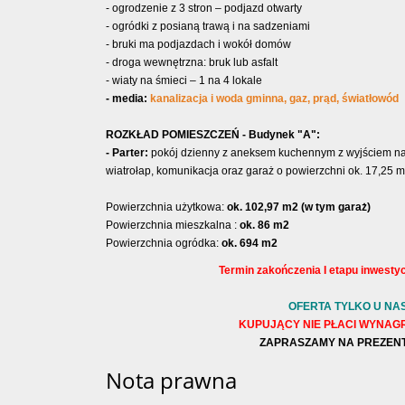
- ogrodzenie z 3 stron – podjazd otwarty
- ogródki z posianą trawą i na sadzeniami
- bruki ma podjazdach i wokół domów
- droga wewnętrzna: bruk lub asfalt
- wiaty na śmieci – 1 na 4 lokale
- media:
kanalizacja i woda gminna, gaz, prąd, światłowód
ROZKŁAD POMIESZCZEŃ - Budynek "A":
- Parter:
pokój dzienny z aneksem kuchennym z wyjściem na ta
wiatrołap, komunikacja oraz garaż o powierzchni ok. 17,25 
Powierzchnia
użytkowa
:
ok. 102,97 m2 (w tym garaż)
Powierzchnia mieszkalna :
ok. 86 m2
Powierzchnia ogródka:
ok. 694 m2
Termin zakończenia I etapu inwestycj
OFERTA TYLKO U NAS
KUPUJĄCY NIE PŁACI WYNAG
ZAPRASZAMY NA PREZEN
Nota prawna