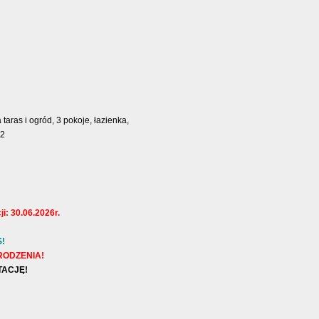
ras i ogród, 3 pokoje, łazienka,
m2
i: 30.06.2026r.
!
RODZENIA!
TACJĘ!