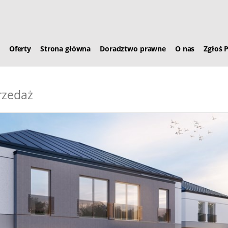
Oferty
Strona główna
Doradztwo prawne
O nas
Zgłoś 
rzedaż