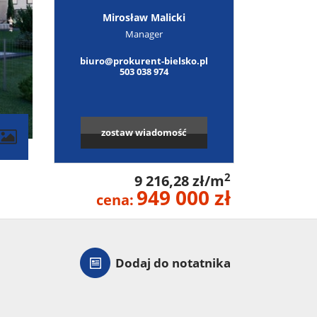
Mirosław Malicki
Manager
biuro@prokurent-bielsko.pl
503 038 974
zostaw wiadomość
2
9 216,28 zł/m
949 000 zł
cena:
Dodaj do notatnika