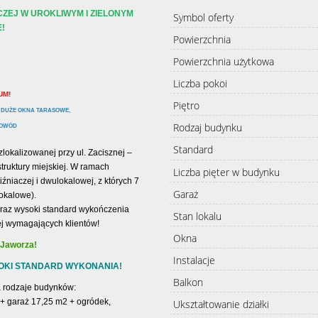
ZEJ W UROKLIWYM I ZIELONYM
Symbol oferty
!
Powierzchnia
Powierzchnia użytkowa
Liczba pokoi
UM!
Piętro
 DUŻE OKNA TARASOWE,
Rodzaj budynku
ŁOWÓD
Standard
okalizowanej przy ul. Zacisznej –
struktury miejskiej. W ramach
Liczba pięter w budynku
niaczej i dwulokalowej, z których 7
Garaż
lokalowe).
oraz wysoki standard wykończenia
Stan lokalu
ej wymagających klientów!
Okna
 Jaworza!
Instalacje
OKI STANDARD WYKONANIA!
Balkon
 rodzaje budynków:
2 + garaż 17,25 m2 + ogródek,
Ukształtowanie działki