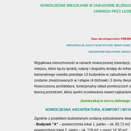
NOWOCZESNE MIESZKANIE W ZABUDOWIE BLIŹNIAC
JAWORZU PRZY LESIE
Stan developerskim PREMI
REKUPERACJA, ROLETY ELEKTRYCZNE, SMART HOME,
OGRZEWANIE PODŁOGOWE, ŚWIAT
Wyjątkowa nieruchomość w ramach nowoczesnej inwestycji zl
miejscu, które łączy spokój, naturę i dogodny dostęp do infra
kameralnego osiedla powstaje 13 budynków w zabudowie bliź
zostanie zrealizowanych w I etapie (4 bliźniaki i 3 domy dwu
Nowoczesna architektura, funkcjonalny układ pomieszczeń 
tworzą przestrzeń, która spełni oczekiwania nawet najbardzi
Zamieszkaj w sercu zielonego
NOWOCZESNA ARCHITEKTURA, KOMFORT I WYS
Zgodnie z projektem budowlanym zostaną wybudowane dwa
-
Budynek "A"
– powierzchnia lokal 1, parter – ok. 85,72 m
powierzchnia lokal 2, piętro – ok. 118 m2 + garaż 16,30 m2