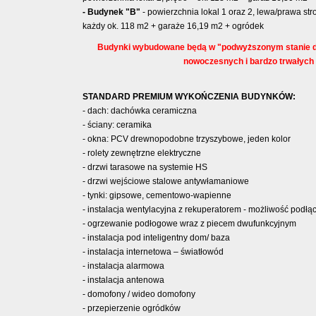
- Budynek "B"
- powierzchnia lokal 1 oraz 2, lewa/prawa st
każdy ok. 118 m2 + garaże 16,19 m2 + ogródek
Budynki wybudowane będą w "podwyższonym stanie 
nowoczesnych i bardzo trwałych 
STANDARD PREMIUM WYKOŃCZENIA BUDYNKÓW:
- dach: dachówka ceramiczna
- ściany: ceramika
- okna: PCV drewnopodobne trzyszybowe, jeden kolor
- rolety zewnętrzne elektryczne
- drzwi tarasowe na systemie HS
- drzwi wejściowe stalowe antywłamaniowe
- tynki: gipsowe, cementowo-wapienne
- instalacja wentylacyjna z rekuperatorem - możliwość podłą
- ogrzewanie podłogowe wraz z piecem dwufunkcyjnym
- instalacja pod inteligentny dom/ baza
- instalacja internetowa – światłowód
- instalacja alarmowa
- instalacja antenowa
- domofony / wideo domofony
- przepierzenie ogródków