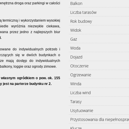
Balkon
nętrzna droga oraz parkingi w całości
Liczba tarasów
Rok budowy
ą termiczną i wykorzystaniem wysokiej
iedle wyróżnia niezwykle ciekawa,
Widok
owana przez jedno z najlepszych biur
.
Gaz
Woda
sowane do indywidualnych potrzeb i
szczących się w dwóch budynkach o
Dojazd
rze mają dostęp do indywidualnych
Otoczenie
alkony, loggie oraz ogrody zimowe.
Ogrzewanie
z własnym ogródkiem o pow. ok. 155
Winda
 jest na parterze budynku nr 2.
Liczba wind
Tarasy
Usytuowanie
Przystosowania dla niepełnospr
Klucze