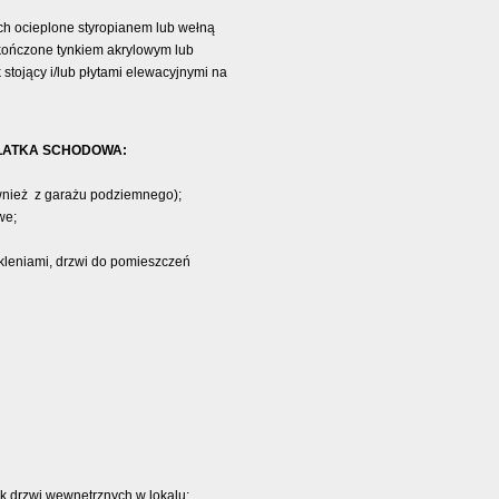
ch ocieplone styropianem lub wełną
kończone tynkiem akrylowym lub
tojący i/lub płytami elewacyjnymi na
KLATKA SCHODOWA:
ównież z garażu podziemnego);
we;
kleniami, drzwi do pomieszczeń
ak drzwi wewnętrznych w lokalu;