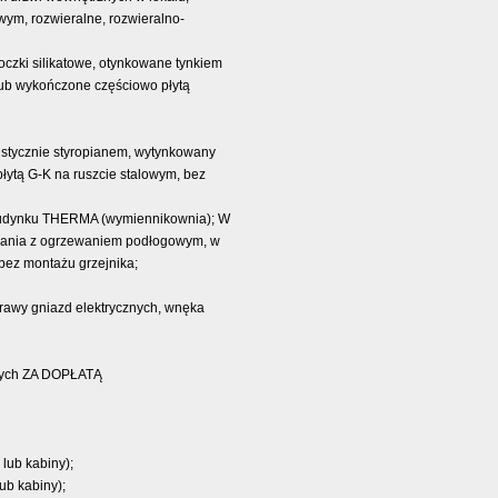
wym, rozwieralne, rozwieralno-
czki silikatowe, otynkowane tynkiem
lub wykończone częściowo płytą
akustycznie styropianem, wytynkowany
tą G-K na ruszcie stalowym, bez
w budynku THERMA (wymiennikownia); W
ewania z ogrzewaniem podłogowym, w
bez montażu grzejnika;
prawy gniazd elektrycznych, wnęka
jnych ZA DOPŁATĄ
 lub kabiny);
ub kabiny);