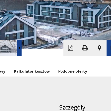
Leaflet
|
© MapTiler
©
OpenStreetMap
owy
Kalkulator kosztów
Podobne oferty
Szczegóły