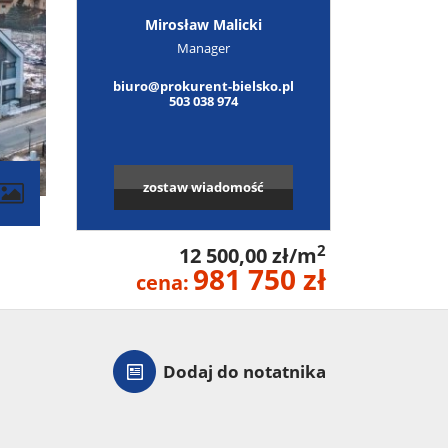
Mirosław Malicki
Manager
biuro@prokurent-bielsko.pl
503 038 974
zostaw wiadomość
contributors
2
12 500,00 zł/m
981 750 zł
cena:
Dodaj do notatnika