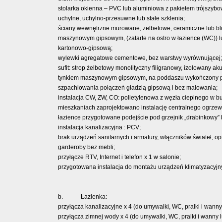
stolarka okienna – PVC lub aluminiowa z pakietem trójszybo
uchylne, uchylno-przesuwne lub stałe szklenia;
ściany wewnętrzne murowane, żelbetowe, ceramiczne lub blo
maszynowym gipsowym, (zatarte na ostro w łazience (WC)) 
kartonowo-gipsową;
wylewki agregatowe cementowe, bez warstwy wyrównującej;
sufit: strop żelbetowy monolityczny filigranowy, izolowany 
tynkiem maszynowym gipsowym, na poddaszu wykończony pły
szpachlowania połączeń gładzią gipsową i bez malowania;
instalacja CW, ZW, CO: polietylenowa z węzła cieplnego 
mieszkaniach zaprojektowano instalację centralnego ogrz
łazience przygotowane podejście pod grzejnik „drabinkowy” 
instalacja kanalizacyjna : PCV;
brak urządzeń sanitarnych i armatury, włączników świateł, o
garderoby bez mebli;
przyłącze RTV, Internet i telefon x 1 w salonie;
przygotowana instalacja do montażu urządzeń klimatyzacy
b. Łazienka:
przyłącza kanalizacyjne x 4 (do umywalki, WC, pralki i wanny
przyłącza zimnej wody x 4 (do umywalki, WC, pralki i wanny l