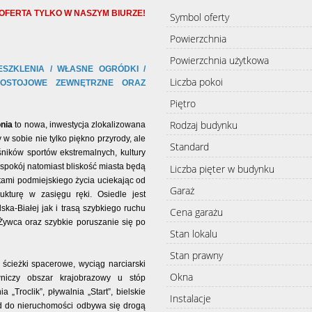
OFERTA TYLKO W NASZYM BIURZE!
Symbol oferty
Powierzchnia
Powierzchnia użytkowa
SZKLENIA / WŁASNE OGRÓDKI /
Liczba pokoi
POSTOJOWE ZEWNĘTRZNE ORAZ
Piętro
Rodzaj budynku
nia
to nowa, inwestycja zlokalizowana
y w sobie nie tylko piękno przyrody, ale
Standard
ośników sportów ekstremalnych, kultury
 spokój natomiast bliskość miasta będą
Liczba pięter w budynku
etami podmiejskiego życia uciekając od
Garaż
rukturę w zasięgu ręki. Osiedle jest
a-Białej jak i trasą szybkiego ruchu
Cena garażu
Żywca oraz szybkie poruszanie się po
Stan lokalu
Stan prawny
, ścieżki spacerowe, wyciąg narciarski
Okna
wniczy obszar krajobrazowy u stóp
„Troclik”, pływalnia „Start”, bielskie
Instalacje
jazd do nieruchomości odbywa się drogą