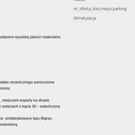
vir_oferta_iloscmiejscparking
Klimatyzacja
staniem wysokiej jakości materiałów
pustaka ceramicznego wzmocnione
psowy;
, miejscami wsparty na stropie
 połaciach o kącie 30 – wykończony
- prefabrykowane typu filigran,
budowlaną.