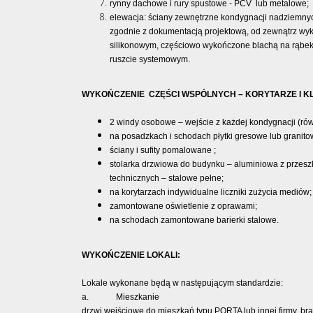
rynny dachowe i rury spustowe - PCV lub metalowe;
elewacja: ściany zewnętrzne kondygnacji nadziemny
zgodnie z dokumentacją projektową, od zewnątrz wy
silikonowym, częściowo wykończone blachą na rąbek s
ruszcie systemowym.
WYKOŃCZENIE CZĘŚCI WSPÓLNYCH – KORYTARZE I 
2 windy osobowe – wejście z każdej kondygnacji (r
na posadzkach i schodach płytki gresowe lub granito
ściany i sufity pomalowane ;
stolarka drzwiowa do budynku – aluminiowa z przesz
technicznych – stalowe pełne;
na korytarzach indywidualne liczniki zużycia mediów;
zamontowane oświetlenie z oprawami;
na schodach zamontowane barierki stalowe.
WYKOŃCZENIE LOKALI:
Lokale wykonane będą w następującym standardzie:
a. Mieszkanie
drzwi wejściowe do mieszkań typu PORTA lub innej firmy, br