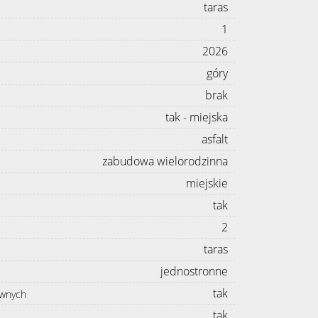
taras
1
2026
góry
brak
tak - miejska
asfalt
zabudowa wielorodzinna
miejskie
tak
2
taras
jednostronne
tak
awnych
tak