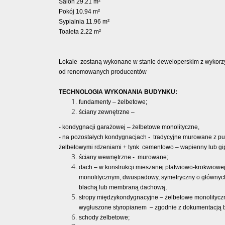
Salon 29.21 m²
Pokój 10.94 m²
Sypialnia 11.96 m²
Toaleta 2.22 m²
Lokale zostaną wykonane w stanie deweloperskim z wykorzy
od renomowanych producentów
TECHNOLOGIA WYKONANIA BUDYNKU:
fundamenty – żelbetowe;
ściany zewnętrzne –
- kondygnacji garażowej – żelbetowe monolityczne,
- na pozostałych kondygnacjach - tradycyjne murowane z 
żelbetowymi rdzeniami + tynk cementowo – wapienny lub gi
ściany wewnętrzne - murowane;
dach – w konstrukcji mieszanej płatwiowo-krokwiowej
monolitycznym, dwuspadowy, symetryczny o głównych
blachą lub membraną dachową,
stropy międzykondygnacyjne – żelbetowe monolityczne
wygłuszone styropianem – zgodnie z dokumentacją 
schody żelbetowe;