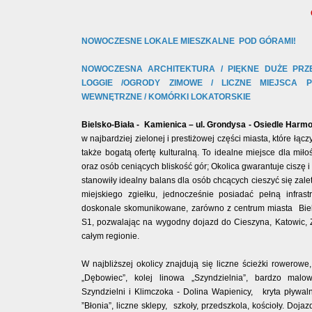
NOWOCZESNE LOKALE MIESZKALNE POD GÓRAMI!
NOWOCZESNA ARCHITEKTURA / PIĘKNE DUŻE PRZE
LOGGIE /OGRODY ZIMOWE /
LICZNE MIEJSCA 
WEWNĘTRZNE / KOMÓRKI LOKATORSKIE
Bielsko-Biała - Kamienica – ul. Grondysa -
Osiedle Harmo
w najbardziej zielonej i prestiżowej części miasta, które łącz
także bogatą ofertę kulturalną. To idealne miejsce dla mił
oraz osób ceniących bliskość gór;
Okolica gwarantuje ciszę i
stanowiły idealny balans dla osób chcących cieszyć się zal
miejskiego zgiełku, jednocześnie posiadać pełną infrast
doskonale skomunikowane, zarówno z centrum miasta Bielsk
S1, pozwalając na wygodny dojazd do Cieszyna, Katowic, 
całym regionie.
W najbliższej okolicy znajdują się liczne ścieżki rowerowe
„Dębowiec”, kolej linowa „Szyndzielnia”, bardzo malo
Szyndzielni i Klimczoka - Dolina Wapienicy, kryta pływalnia 
”Błonia”, liczne sklepy, szkoły, przedszkola, kościoły. Do