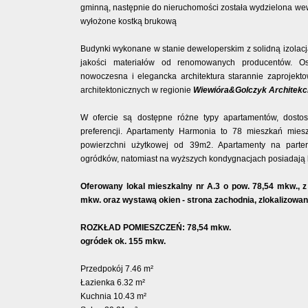
gminną, następnie do nieruchomości została wydzielona wew
wyłożone kostką brukową
Budynki wykonane w stanie deweloperskim z solidną izolacj
jakości materiałów od renomowanych producentów. Os
nowoczesna i elegancka architektura starannie zaprojekt
architektonicznych w regionie
Wiewióra&Golczyk Architekci
W ofercie są dostępne różne typy apartamentów, dosto
preferencji. Apartamenty Harmonia to 78 mieszkań mie
powierzchni użytkowej od 39m2. Apartamenty na parte
ogródków, natomiast na wyższych kondygnacjach posiadają b
Oferowany lokal mieszkalny nr A.3 o pow. 78,54 mkw., 
mkw. oraz wystawą okien - strona zachodnia, zlokalizowany
ROZKŁAD POMIESZCZEŃ: 78,54 mkw.
ogródek ok. 155 mkw.
Przedpokój 7.46 m²
Łazienka 6.32 m²
Kuchnia 10.43 m²