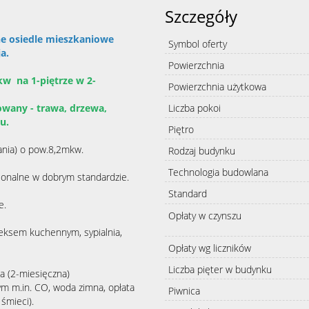
Szczegóły
e osiedle mieszkaniowe
Symbol oferty
ja.
Powierzchnia
w na 1-piętrze w 2-
Powierzchnia użytkowa
owany - trawa, drzewa,
Liczba pokoi
ku.
Piętro
t)
tania) o pow.8,2mkw.
Rodzaj budynku
Technologia budowlana
jonalne w dobrym standardzie.
Standard
e.
Opłaty w czynszu
neksem kuchennym, sypialnia,
Opłaty wg liczników
Liczba pięter w budynku
a (2-miesięczna)
tym m.in. CO, woda zimna, opłata
Piwnica
 śmieci).