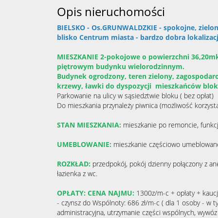
Opis nieruchomości
BIELSKO - Os.GRUNWALDZKIE - spokojne, zielon
blisko Centrum miasta - bardzo dobra lokalizac
MIESZKANIE 2-pokojowe o powierzchni 36,20mk
piętrowym budynku wielorodzinnym.
Budynek ogrodzony, teren zielony, zagospodar
krzewy, ławki do dyspozycji mieszkańców blo
Parkowanie na ulicy w sąsiedztwie bloku ( bez opła
Do mieszkania przynależy piwnica (możliwość korzys
STAN MIESZKANIA:
mieszkanie po remoncie, funkc
UMEBLOWANIE:
mieszkanie częściowo umeblowan
ROZKŁAD:
przedpokój, pokój dzienny połączony z a
łazienka z wc.
OPŁATY: CENA NAJMU:
1300z/m-c + opłaty + kaucj
- czynsz do Wspólnoty: 686 zł/m-c ( dla 1 osoby - w 
administracyjna, utrzymanie części wspólnych, wywóz