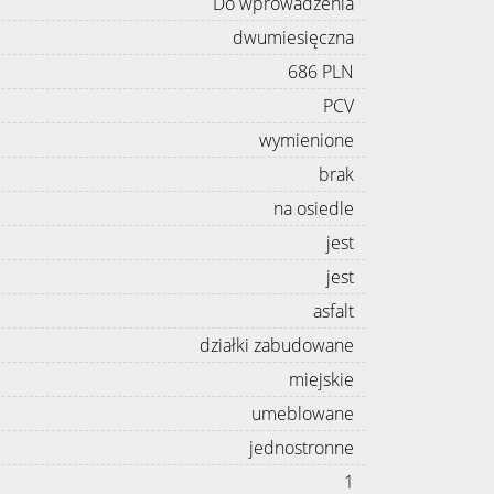
Do wprowadzenia
dwumiesięczna
686 PLN
PCV
wymienione
brak
na osiedle
jest
jest
asfalt
działki zabudowane
miejskie
umeblowane
jednostronne
1