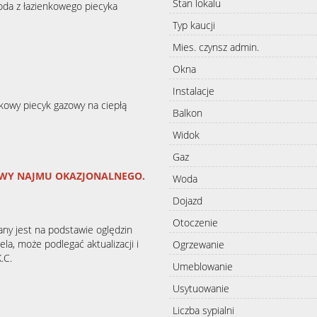
Stan lokalu
woda z łazienkowego piecyka
Typ kaucji
Mies. czynsz admin.
Okna
Instalacje
nkowy piecyk gazowy na ciepłą
Balkon
Widok
Gaz
WY NAJMU OKAZJONALNEGO.
Woda
Dojazd
Otoczenie
any jest na podstawie oględzin
la, może podlegać aktualizacji i
Ogrzewanie
.C.
Umeblowanie
Usytuowanie
Liczba sypialni