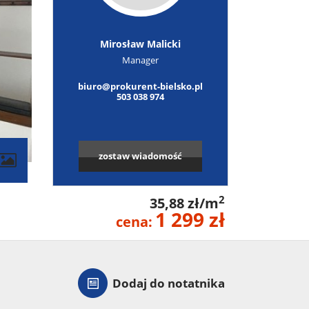
Mirosław Malicki
Manager
biuro@prokurent-bielsko.pl
503 038 974
zostaw wiadomość
2
35,88 zł/m
1 299 zł
cena:
Dodaj do notatnika