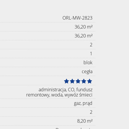
ORL-MW-2823
36,20 m²
36,20 m²
2
1
blok
cegła
administracja, CO, fundusz
remontowy, woda, wywóz śmieci
gaz, prąd
2
8,20 m²