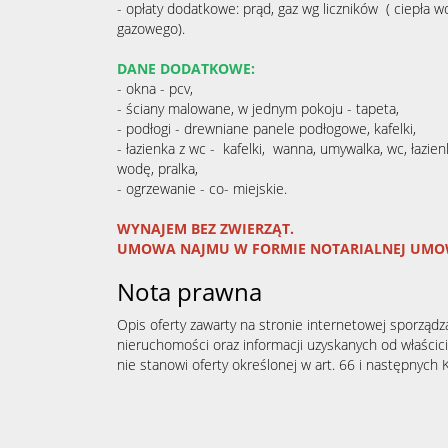
- opłaty dodatkowe: prąd, gaz wg liczników ( ciepła 
gazowego).
DANE DODATKOWE:
- okna - pcv,
- ściany malowane, w jednym pokoju - tapeta,
- podłogi - drewniane panele podłogowe, kafelki,
- łazienka z wc - kafelki, wanna, umywalka, wc, łazie
wodę, pralka,
- ogrzewanie - co- miejskie.
WYNAJEM BEZ ZWIERZĄT.
UMOWA NAJMU W FORMIE NOTARIALNEJ UMO
Nota prawna
Opis oferty zawarty na stronie internetowej sporządz
nieruchomości oraz informacji uzyskanych od właścicie
nie stanowi oferty określonej w art. 66 i następnych K