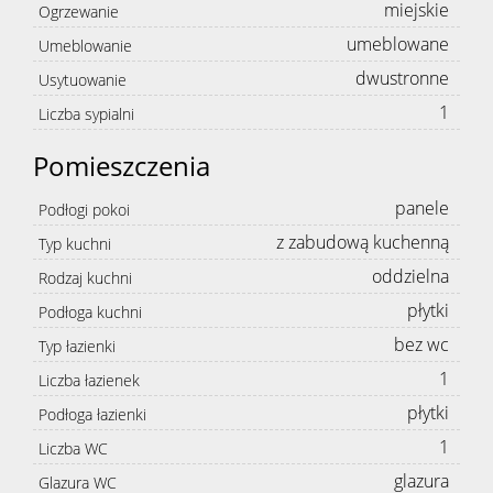
miejskie
Ogrzewanie
umeblowane
Umeblowanie
dwustronne
Usytuowanie
1
Liczba sypialni
Pomieszczenia
panele
Podłogi pokoi
z zabudową kuchenną
Typ kuchni
oddzielna
Rodzaj kuchni
płytki
Podłoga kuchni
bez wc
Typ łazienki
1
Liczba łazienek
płytki
Podłoga łazienki
1
Liczba WC
glazura
Glazura WC