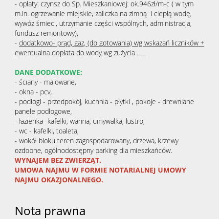
- opłaty: czynsz do Sp. Mieszkaniowej: ok.946zł/m-c ( w tym
m.in. ogrzewanie miejskie, zaliczka na zimną i ciepłą wodę,
wywóz śmieci, utrzymanie części wspólnych, administracja,
fundusz remontowy),
-
dodatkowo- prąd, gaz, (do gotowania) wg wskazań liczników +
ewentualna dopłata do wody wg zużycia .
DANE DODATKOWE:
- ściany - malowane,
- okna - pcv,
- podłogi - przedpokój, kuchnia - płytki , pokoje - drewniane
panele podłogowe,
- łazienka -kafelki, wanna, umywalka, lustro,
- wc - kafelki, toaleta,
- wokół bloku teren zagospodarowany, drzewa, krzewy
ozdobne, ogólnodostępny parking dla mieszkańców.
WYNAJEM BEZ ZWIERZĄT.
UMOWA NAJMU W FORMIE NOTARIALNEJ UMOWY
NAJMU OKAZJONALNEGO.
Nota prawna