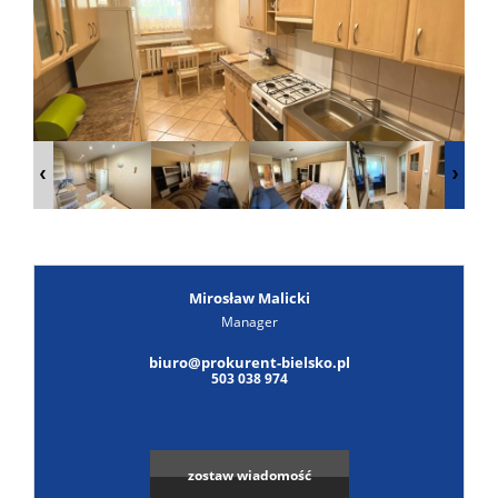
Poszuk
Zgłoś
ofertę
Notatn
Kontak
Mirosław Malicki
Manager
biuro@prokurent-bielsko.pl
503 038 974
zostaw wiadomość