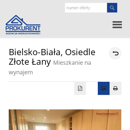
Oferty
Bielsko-Biała,
Osiedle
Złote Łany
Mieszkanie na
Strona
wynajem
główna
Doradz
prawne
O
nas
Zgłoś