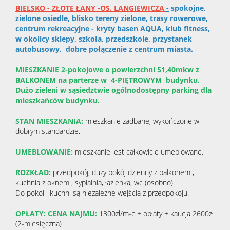
BIELSKO - ZŁOTE ŁANY -OS. LANGIEWICZA
-
spokojne,
zielone osiedle, blisko tereny zielone, trasy rowerowe,
centrum rekreacyjne - kryty basen AQUA, klub fitness,
w okolicy sklepy, szkoła, przedszkole, przystanek
autobusowy, dobre połączenie z centrum miasta.
MIESZKANIE 2-pokojowe o powierzchni 51,40mkw z
BALKONEM na parterze w 4-PIĘTROWYM budynku.
Dużo zieleni w sąsiedztwie ogólnodostępny parking dla
mieszkańców budynku.
STAN MIESZKANIA:
mieszkanie zadbane, wykończone w
dobrym standardzie.
UMEBLOWANIE:
mieszkanie jest całkowicie umeblowane.
ROZKŁAD:
przedpokój, duży pokój dzienny z balkonem ,
kuchnia z oknem , sypialnia, łazienka, wc (osobno).
Do pokoi i kuchni są niezależne wejścia z przedpokoju.
OPŁATY: CENA NAJMU:
1300zł/m-c + opłaty + kaucja 2600zł
(2-miesięczna)