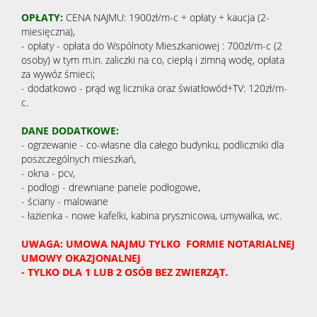
OPŁATY:
CENA NAJMU: 1900zł/m-c + opłaty + kaucja (2-
miesięczna),
- opłaty - opłata do Wspólnoty Mieszkaniowej : 700zł/m-c (2
osoby) w tym m.in. zaliczki na co, ciepłą i zimną wodę, opłata
za wywóz śmieci;
- dodatkowo - prąd wg licznika oraz światłowód+TV: 120zł/m-
c.
DANE DODATKOWE:
- ogrzewanie - co-własne dla całego budynku, podliczniki dla
poszczególnych mieszkań,
- okna - pcv,
- podłogi - drewniane panele podłogowe,
- ściany - malowane
- łazienka - nowe kafelki, kabina prysznicowa, umywalka, wc.
UWAGA: UMOWA NAJMU TYLKO FORMIE NOTARIALNEJ
UMOWY OKAZJONALNEJ
- TYLKO DLA 1 LUB 2 OSÓB BEZ ZWIERZĄT.