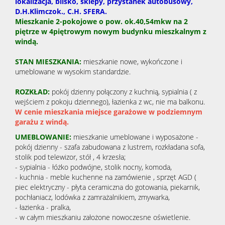
lokalizacja, blisko, sklepy, przystanek autobusowy,
D.H.Klimczok., C.H. SFERA.
Mieszkanie 2-pokojowe o pow. ok.40,54mkw na 2
piętrze w 4piętrowym nowym budynku mieszkalnym z
windą.
STAN MIESZKANIA:
mieszkanie nowe, wykończone i
umeblowane w wysokim standardzie.
ROZKŁAD:
pokój dzienny połączony z kuchnią, sypialnia ( z
wejściem z pokoju dziennego), łazienka z wc, nie ma balkonu.
W cenie mieszkania miejsce garażowe w podziemnym
garażu z windą.
UMEBLOWANIE:
mieszkanie umeblowane i wyposażone -
pokój dzienny - szafa zabudowana z lustrem, rozkładana sofa,
stolik pod telewizor, stół , 4 krzesła;
- sypialnia - łóżko podwójne, stolik nocny, komoda,
- kuchnia - meble kuchenne na zamówienie , sprzęt AGD (
piec elektryczny - płyta ceramiczna do gotowania, piekarnik,
pochłaniacz, lodówka z zamrażalnikiem, zmywarka,
- łazienka - pralka,
- w całym mieszkaniu założone nowoczesne oświetlenie.