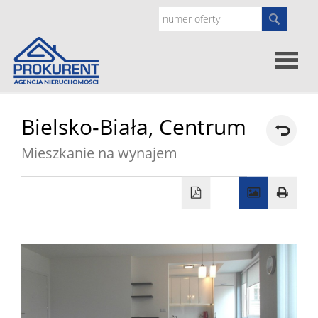
Oferty
Bielsko-Biała,
Centrum
Mieszkanie na wynajem
Strona
główna
Doradz
prawne
O
nas
Zgłoś