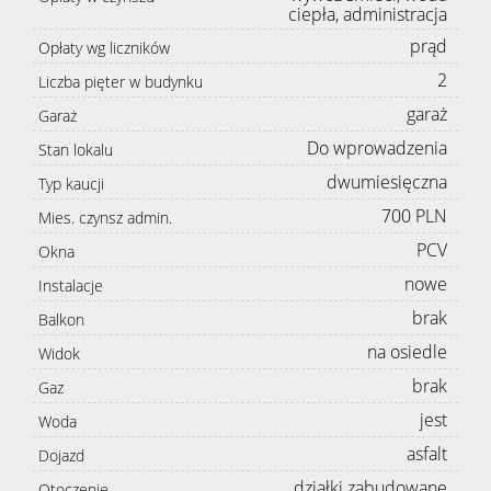
ciepła, administracja
prąd
Opłaty wg liczników
2
Liczba pięter w budynku
garaż
Garaż
Do wprowadzenia
Stan lokalu
dwumiesięczna
Typ kaucji
700 PLN
Mies. czynsz admin.
PCV
Okna
nowe
Instalacje
brak
Balkon
na osiedle
Widok
brak
Gaz
jest
Woda
asfalt
Dojazd
działki zabudowane
Otoczenie