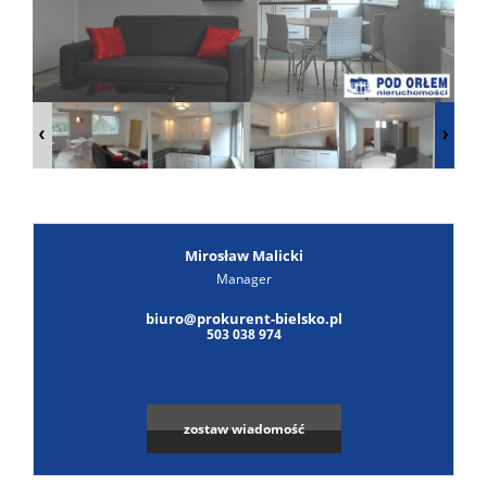
Poszuk
Zgłoś
ofertę
Notatn
Kontak
Mirosław Malicki
Manager
biuro@prokurent-bielsko.pl
503 038 974
zostaw wiadomość