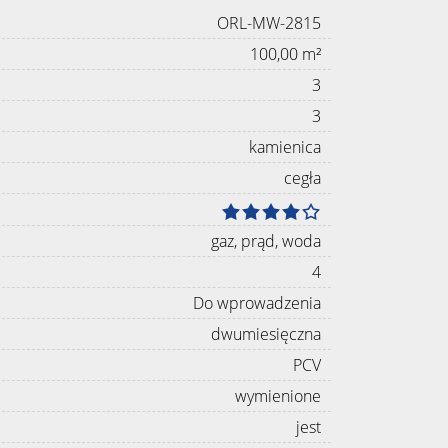
ORL-MW-2815
100,00 m²
3
3
kamienica
cegła
gaz, prąd, woda
4
Do wprowadzenia
dwumiesięczna
PCV
wymienione
jest