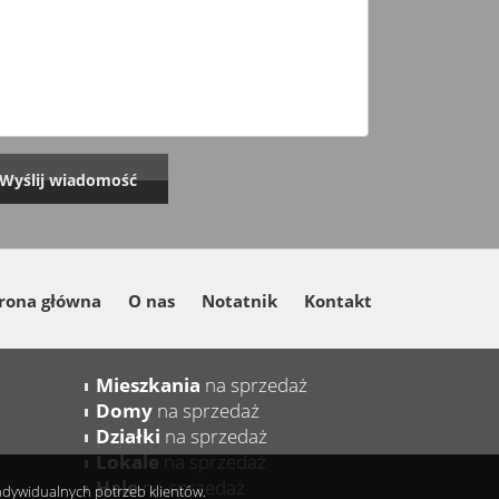
rona główna
O nas
Notatnik
Kontakt
Mieszkania
na sprzedaż
Domy
na sprzedaż
Działki
na sprzedaż
Lokale
na sprzedaż
Hale
na sprzedaż
indywidualnych potrzeb klientów.