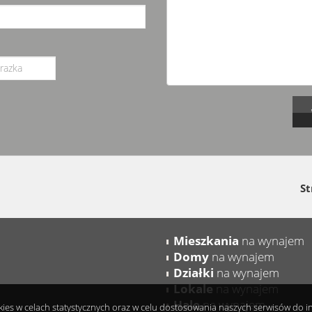
St
Mieszkania
na wynajem
Domy
na wynajem
Działki
na wynajem
Lokale
na wynajem
Hale
na wynajem
okies w celach statystycznych oraz w celu dostosowania naszych serwisów do 