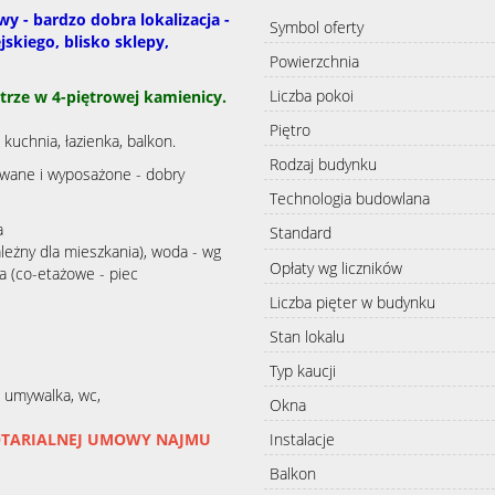
y - bardzo dobra lokalizacja -
Symbol oferty
skiego, blisko sklepy,
Powierzchnia
Liczba pokoi
rze w 4-piętrowej kamienicy.
Piętro
 kuchnia, łazienka, balkon.
Rodzaj budynku
owane i wyposażone - dobry
Technologia budowlana
a
Standard
ależny dla mieszkania), woda - wg
Opłaty wg liczników
ka (co-etażowe - piec
Liczba pięter w budynku
Stan lokalu
Typ kaucji
a, umywalka, wc,
Okna
Instalacje
OTARIALNEJ UMOWY NAJMU
Balkon