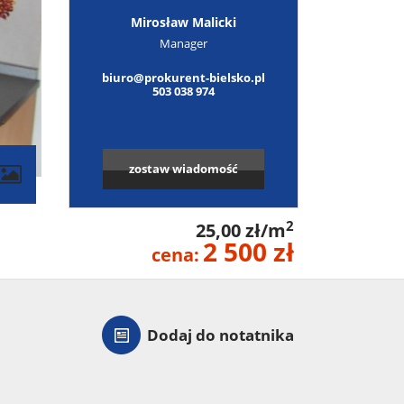
Mirosław Malicki
Manager
biuro@prokurent-bielsko.pl
503 038 974
zostaw wiadomość
2
25,00 zł/m
2 500 zł
cena:
Dodaj do notatnika