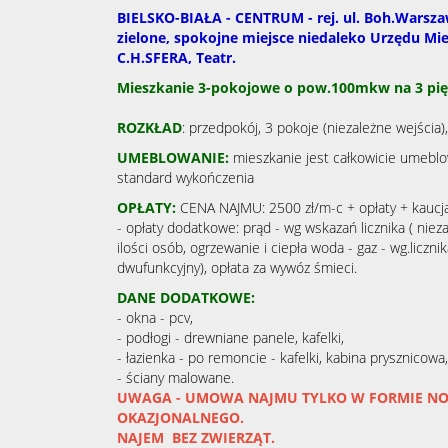
BIELSKO-BIAŁA - CENTRUM - rej. ul. Boh.Warszaw
zielone, spokojne miejsce niedaleko Urzędu Miej
C.H.SFERA, Teatr.
Mieszkanie 3-pokojowe o pow.100mkw na 3 pięt
ROZKŁAD
: przedpokój, 3 pokoje (niezależne wejścia),
UMEBLOWANIE:
mieszkanie jest całkowicie umebl
standard wykończenia
OPŁATY:
CENA NAJMU: 2500 zł/m-c + opłaty + kaucj
- opłaty dodatkowe: prąd - wg wskazań licznika ( niez
ilości osób, ogrzewanie i ciepła woda - gaz - wg.liczni
dwufunkcyjny), opłata za wywóz śmieci.
DANE DODATKOWE:
- okna - pcv,
- podłogi - drewniane panele, kafelki,
- łazienka - po remoncie - kafelki, kabina prysznicow
- ściany malowane.
U
WAGA - UMOWA NAJMU TYLKO W FORMIE N
OKAZJONALNEGO.
NAJEM BEZ ZWIERZĄT.