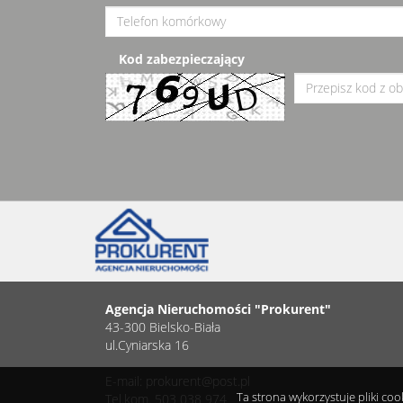
Kod zabezpieczający
Agencja Nieruchomości "Prokurent"
43-300 Bielsko-Biała
ul.Cyniarska 16
E-mail: prokurent@post.pl
Ta strona wykorzystuje pliki co
Tel.kom. 503 038 974