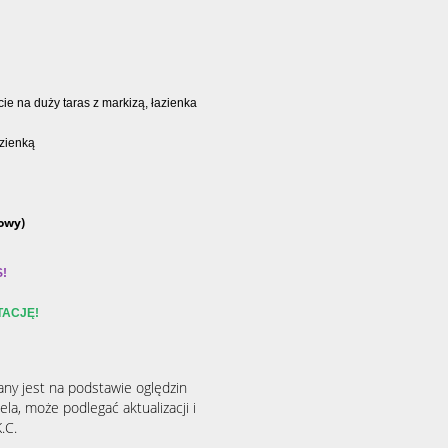
ie na duży taras z markizą, łazienka
azienką
owy)
!
TACJĘ!
any jest na podstawie oględzin
la, może podlegać aktualizacji i
.C.