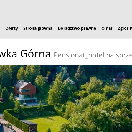
Oferty
Strona główna
Doradztwo prawne
O nas
Zgłoś 
wka Górna
Pensjonat_hotel na sprz