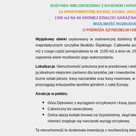
BUDYNEK WIELORODZINNY Z BASENEM I APA
14 APARTAMENTÓW, BASEN, SAUNA, JACU
1300 m2 NA 60 AROWEJ DZIAŁCE!
GARAŻ NA
MOŻLIWOŚĆ ROZBUDO
U PODNÓŻA SZYNDZIELNI I 
Wyjątkowy obiekt
usytuowany w malowniczej dzielnicy 
majestatycznych szczytów Beskidu Śląskiego. Całkowita p
m2 z czego część pensjonatowa to ok. 1100 m2 a dom ok. 2
zapewnia wiele możliwości jego wykorzystania.
Lokalizacja
: Nieruchomość położona jest w prestiżowej i wid
ją idealnym miejscem zarówno dla turystów, jak i inwestorów. 
liczne szlaki piesze, trasy narciarskie oraz trasy rowerowe, 
przyciągają entuzjastów sportów górskich z całej Europy.
Atrakcje w pobliżu
:
Góra Dębowiec z wyciągiem orczykowym i trasą zja
Całoroczny tor saneczkowy
Dolna stacja kolejki linowej na Szyndzielnię, skąd ł
również znajduje się narciarski wyciąg orczykowy.
Ta nieruchomość to doskonała inwestycja z możliwością dals