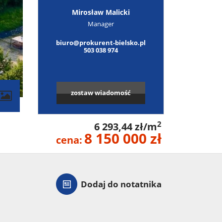
Mirosław Malicki
Manager
biuro@prokurent-bielsko.pl
503 038 974
zostaw wiadomość
2
6 293,44 zł/m
8 150 000 zł
cena:
Dodaj do notatnika