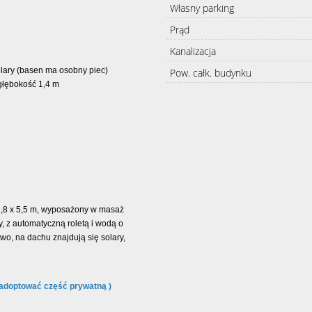
Własny parking
Prąd
Kanalizacja
olary (basen ma osobny piec)
Pow. całk. budynku
 głębokość 1,4 m
2,8 x 5,5 m, wyposażony w masaż
 z automatyczną roletą i wodą o
o, na dachu znajdują się solary,
aadoptować część prywatną )