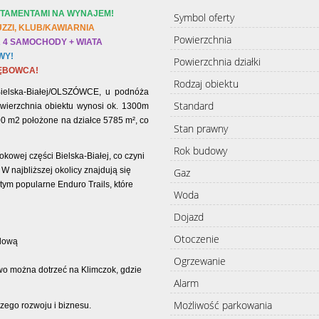
RTAMENTAMI NA WYNAJEM!
Symbol oferty
ZZI, KLUB/KAWIARNIA
Powierzchnia
 4 SAMOCHODY + WIATA
WY!
Powierzchnia działki
DĘBOWCA!
Rodzaj obiektu
Bielska-Białej/OLSZÓWCE, u podnóża
Standard
owierzchnia obiektu wynosi ok. 1300m
00 m2 położone na działce
5785 m²
, co
Stan prawny
Rok budowy
okowej części Bielska-Białej, co czyni
W najbliższej okolicy znajdują się
Gaz
w tym popularne Enduro Trails, które
Woda
Dojazd
Otoczenie
zdową
Ogrzewanie
atwo można dotrzeć na Klimczok, gdzie
Alarm
Możliwość parkowania
zego rozwoju i biznesu.