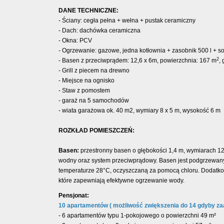
DANE TECHNICZNE:
- Ściany: cegła pełna + wełna + pustak ceramiczny
- Dach: dachówka ceramiczna
- Okna: PCV
- Ogrzewanie: gazowe, jedna kotłownia + zasobnik 500 l + s
2
- Basen z przeciwprądem: 12,6 x 6m, powierzchnia: 167 m
,
- Grill z piecem na drewno
- Miejsce na ognisko
- Staw z pomostem
- garaż na 5 samochodów
- wiata garażowa ok. 40 m2, wymiary 8 x 5 m, wysokość 6 m
ROZKŁAD POMIESZCZEŃ:
Basen:
przestronny basen o głębokości 1,4 m, wymiarach 1
wodny oraz system przeciwprądowy. Basen jest podgrzewany,
temperaturze 28°C, oczyszczaną za pomocą chloru. Dodatkow
które zapewniają efektywne ogrzewanie wody.
Pensjonat:
10 apartamentów ( możliwość zwiększenia do 14 gdyby z
- 6 apartamentów typu 1-pokojowego o powierzchni 49 m²