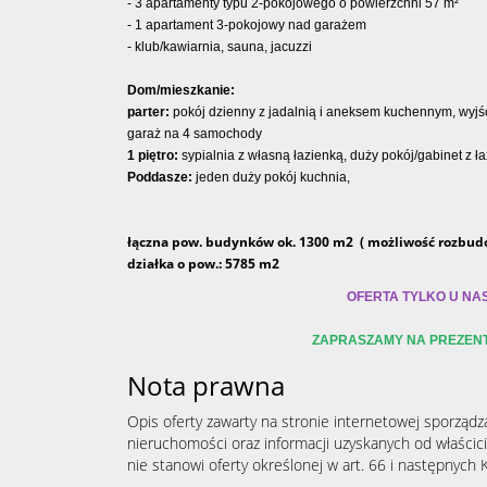
- 3 apartamenty typu 2-pokojowego o powierzchni 57 m²
- 1 apartament 3-pokojowy nad garażem
- klub/kawiarnia, sauna, jacuzzi
Dom/mieszkanie:
parter:
pokój dzienny z jadalnią i aneksem kuchennym, wyjśc
garaż na 4 samochody
1 piętro:
sypialnia z własną łazienką, duży pokój/gabinet z ł
Poddasze:
jeden duży pokój kuchnia,
łączna pow. budynków ok. 1300 m2 ( możliwość rozbud
działka o pow.: 5785 m2
OFERTA TYLKO U NAS
ZAPRASZAMY NA PREZEN
Nota prawna
Opis oferty zawarty na stronie internetowej sporządz
nieruchomości oraz informacji uzyskanych od właścicie
nie stanowi oferty określonej w art. 66 i następnych K