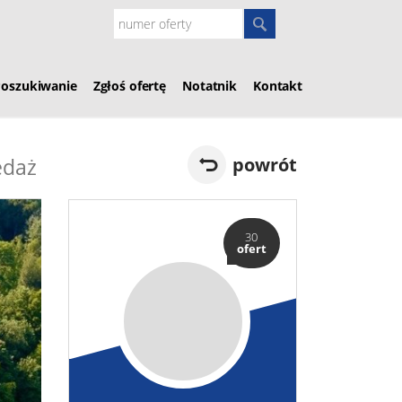
Poszukiwanie
Zgłoś ofertę
Notatnik
Kontakt
edaż
powrót
30
ofert