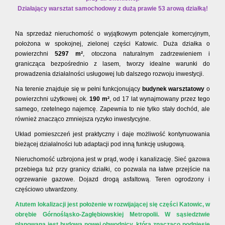
Działający warsztat samochodowy z dużą prawie 53 arową działką!
Na sprzedaż nieruchomość o wyjątkowym potencjale komercyjnym,
położona w spokojnej, zielonej części Katowic. Duża działka o
powierzchni
5297 m²
, otoczona naturalnym zadrzewieniem i
granicząca bezpośrednio z lasem, tworzy idealne warunki do
prowadzenia działalności usługowej lub dalszego rozwoju inwestycji.
Na terenie znajduje się w pełni funkcjonujący
budynek warsztatowy
o
powierzchni użytkowej ok.
190 m²
, od 17 lat wynajmowany przez tego
samego, rzetelnego najemcę. Zapewnia to nie tylko stały dochód, ale
również znacząco zmniejsza ryzyko inwestycyjne.
Układ pomieszczeń jest praktyczny i daje możliwość kontynuowania
bieżącej działalności lub adaptacji pod inną funkcję usługową.
Nieruchomość uzbrojona jest w prąd, wodę i kanalizację. Sieć gazowa
przebiega tuż przy granicy działki, co pozwala na łatwe przejście na
ogrzewanie gazowe. Dojazd drogą asfaltową. Teren ogrodzony i
częściowo utwardzony.
Atutem lokalizacji jest położenie w rozwijającej się części Katowic, w
obrębie Górnośląsko-Zagłębiowskiej Metropolii. W sąsiedztwie
planowana jest budowa nowej obwodnicy, która znacząco podniesie