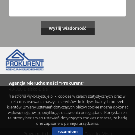
Agencja Nieruchomości "Prokurent"
43-300 Bielsko-Biała
ul.Cyniarska 16
Ta strona wykorzystuje pliki cookies w celach statystycznych oraz w
celu dostosowania naszych serwisów do indywidualnych potrzeb
klientów. Zmiany ustawień dotyczących plików cookie można dokonać
E-mail: prokurent@post.pl
w dowolnej chwili modyfikując ustawienia przeglądarki. Korzystanie z
Tel.kom. 503 038 974
tej strony bez zmian ustawień dotyczących cookies oznacza, że będą
one zapisane w pamięci urządzenia.
rozumiem
Program dla biur nieruchomości
Galactica Virgo