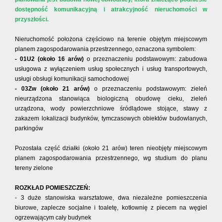
dostępność komunikacyjną i atrakcyjność nieruchomości w
przyszłości.
Nieruchomość położona częściowo na terenie objętym miejscowym
planem zagospodarowania przestrzennego, oznaczona symbolem:
- 01U2 (około 16 arów)
o przeznaczeniu podstawowym: zabudowa
usługowa z wyłączeniem usług społecznych i usług transportowych,
usługi obsługi komunikacji samochodowej
- 03Zw (około 21 arów)
o przeznaczeniu podstawowym: zieleń
nieurządzona stanowiąca biologiczną obudowę cieku, zieleń
urządzona, wody powierzchniowe śródlądowe stojące, stawy z
zakazem lokalizacji budynków, tymczasowych obiektów budowlanych,
parkingów
Pozostała część działki (około 21 arów) teren nieobjęty miejscowym
planem zagospodarowania przestrzennego, wg studium do planu
tereny zielone
ROZKŁAD POMIESZCZEŃ:
-
3 duże stanowiska warsztatowe,
dwa niezależne pomieszczenia
biurowe,
zaplecze socjalne i toaletę,
kotłownię z piecem na węgiel
ogrzewającym cały budynek