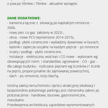
o pow.po 50mkw i 70mkw - aktualnie wynajęte.
DANE DODATKOWE:
- kamienica łącznie z elewacją po kapitalnym remoncie -
2006,
- nowy piec co-gaz założony w 2022r.,
- okna - nowe PCV (wymienione 2014-2015),
- podłogi -płytki ceramiczne i wykładziny dywanowe w biurach,
- łazienki i zaplecza socjalne na każdym piętrze - po remoncie
- ściany i podłogi - płytki ceramiczne,
- instalacje - elektryczna, wod-kan i CO nowe - wykonane wg
obowiązujących norm i standardów, ogrzewanie - CO - gaz -
dla całego budynku - rozliczane piętrami wg liczników (1 licznik
na piętro, proporcjonalnie do zajmowanej powierzchni),
- dach - po remoncie, kryty blachą.
Istotną zaletą nieruchomości oprócz atrakcyjnej lokalizacji i
bezpośrednio położonego parkingu jest różnorodny zakres jej
przeznaczenia - handlowe, biurowe, gastronomiczne,
mieszkalne.
Przedwojenna architektura, sąsiedztwo wyremontowanych