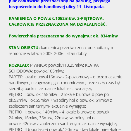
plac całkowicie przeznaczony na parking, przylega
bezpośrednio do handlowej ulicy 11 Listopada.
KAMIENICA O POW.ok.1052mkw, 3-PIĘTROWA,
CAŁKOWICIE PRZEZNACZONA NA DZIAŁALNOŚĆ.
Powierzchnia przeznaczona do wynajmu: ok. 834mkw
STAN OBIEKTU:
kamienica przedwojenna, po kapitalnym
remoncie w latach 2005-2006 - stan dobry.
ROZKŁAD:
PIWNICA: pow.ok.113,25mkw; KLATKA
SCHODOWA: pow.ok.105mkw;
PARTER: lokal o pow.416mkw - 2-poziomowy - o przeznaczeniu
handlowym, usługowym, gastronomicznym, przez cały czas był
siedzibą banku - aktualnie lokal jest wynajęty;
PIĘTRO I: pow. ok.158mkw - 2 lokale biurowe o pow po
ok.52mkw i ok.55mkw + wspólny hol o pow. ok. 51mkw z
zapleczem sanitarnym- aktualnie wynajęte;
PIĘTRO II: pow.ok. 140mkw - 4 lokale biurowe o pow.ok.
24mkw, 16mkw, 36mkw, 22mkw, wspólny hol o
pow.ok.42mkw z zapleczem sanitarnym- aktualnie wynajęte;
PIĘTRO III (poddasze) pow.ok.120mkw: dwa lokale mieszkalne