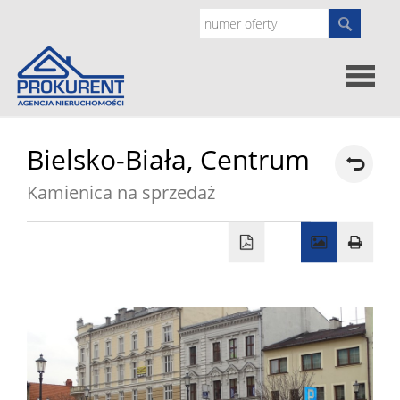
Oferty
Bielsko-Biała,
Centrum
Kamienica na sprzedaż
Strona
główna
Doradz
prawne
O
nas
Zgłoś