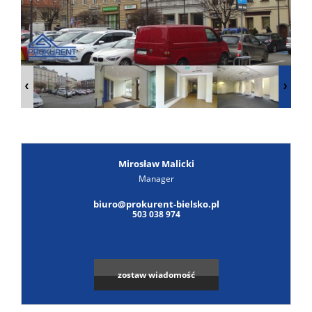
Poszuk
Zgłoś
ofertę
Notatn
Kontak
Mirosław Malicki
Manager
biuro@prokurent-bielsko.pl
503 038 974
zostaw wiadomość