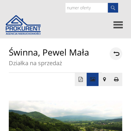
Oferty
Świnna,
Pewel Mała
Działka na sprzedaż
Strona
główna
Doradz
+
prawne
O
−
nas
Zgłoś