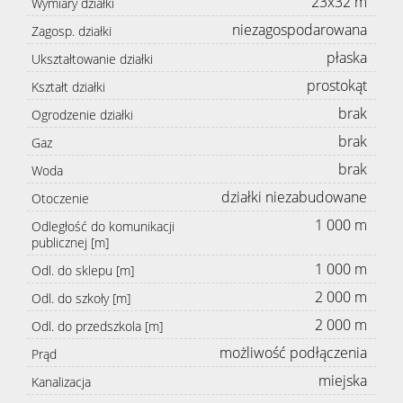
23x32 m
Wymiary działki
niezagospodarowana
Zagosp. działki
płaska
Ukształtowanie działki
prostokąt
Kształt działki
brak
Ogrodzenie działki
brak
Gaz
brak
Woda
działki niezabudowane
Otoczenie
1 000 m
Odległość do komunikacji
publicznej [m]
1 000 m
Odl. do sklepu [m]
2 000 m
Odl. do szkoły [m]
2 000 m
Odl. do przedszkola [m]
możliwość podłączenia
Prąd
miejska
Kanalizacja