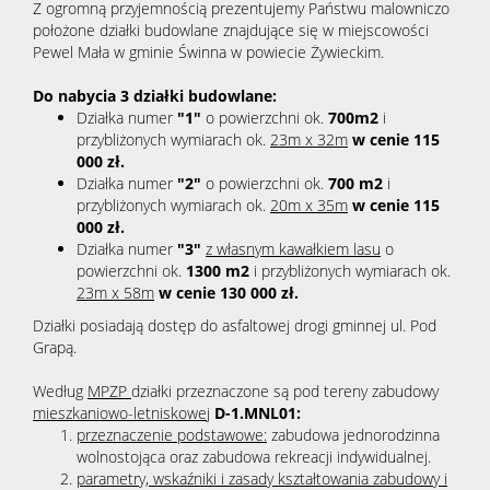
Z ogromną przyjemnością prezentujemy Państwu malowniczo
położone działki budowlane znajdujące się w miejscowości
Pewel Mała w gminie Świnna w powiecie Żywieckim.
Do nabycia 3 działki budowlane:
Działka numer
"1"
o powierzchni ok.
700m2
i
przybliżonych wymiarach ok.
23m x 32m
w cenie 115
000 zł.
Działka numer
"2"
o powierzchni ok.
700 m2
i
przybliżonych wymiarach ok.
20m x 35m
w cenie 115
000 zł.
Działka numer
"3"
z własnym kawałkiem lasu
o
powierzchni ok.
1300 m2
i przybliżonych wymiarach ok.
23m x 58m
w cenie 130 000 zł.
Działki posiadają dostęp do asfaltowej drogi gminnej ul. Pod
Grapą.
Według
MPZP
działki przeznaczone są pod tereny zabudowy
mieszkaniowo-letniskowej
D-1.MNL01:
przeznaczenie podstawowe:
zabudowa jednorodzinna
wolnostojąca oraz zabudowa rekreacji indywidualnej.
parametry, wskaźniki i zasady kształtowania zabudowy i