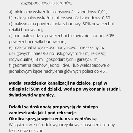
zagospodarowania terenów
;
a) minimalny wskaźnik intensywności zabudowy: 0,01,
b) maksymalny wskaźnik intensywności zabudowy: 0,50
c) maksymalna powierzchnia zabudowy: 30% powierzchni
działki budowlanej,
d) minimalny udział powierzchni biologicznie czynnej: 60%
powierzchni działki budowlanej,
e) maksymalna wysokość budynków:- mieszkalnych,
usługowych i mieszkalno-usługowych: 10 m,-rekreacji
indywidualnej: 8 m,- gospodarczych i garaży: 6 m,
f) geometria dachów: jedno-, dwu- lub wielospadowe o
jednakowym kącie nachylenia głównych połaci do 45º,
Media: studzienka kanalizacji na działce, prąd w
odległości 50m od działki, woda po wykonaniu studni,
światłowód w granicy.
Działki są doskonałą propozycją do stałego
zamieszkania jak i pod rekreacje.
Okolica sprzyja wyciszeniu oraz wędrówką.
W sąsiedztwie ośrodek wypoczynkowy z basenem, tereny
leśne oraz rzeczne.