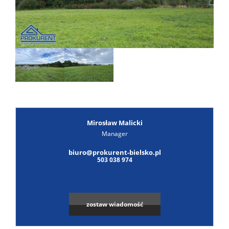
Poszuk
Zgłoś
ofertę
Notatn
Kontak
Mirosław Malicki
Manager
biuro@prokurent-bielsko.pl
503 038 974
zostaw wiadomość