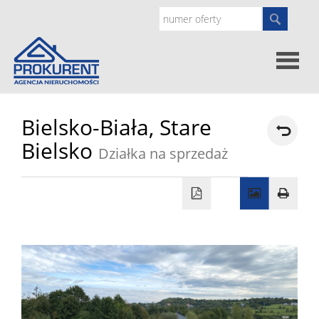
Oferty
Bielsko-Biała,
Stare
Bielsko
Działka na sprzedaż
Strona
główna
Doradz
prawne
O
nas
Zgłoś