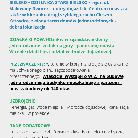
BIELSKO - DZIELNICA STARE BIELSKO - rejon ul.
Malowany Dworek - dobry dojazd do Centrum miasta a
także w kierunku drogi szybkiego ruchu Cieszyn-
Katowice, zielony teren domów jednorodzinnych -
dobra lokalizacja.
DZIAŁKA O POW.992mkw w sąsiedztwie domy
jednorodzinne, widok na góry i panoramę miasta.
W cenie działki jest udział w drodze dojazdowej.
PRZEZNACZENIE:
w terenie w którym znajduje się działka nie
ma uchwalonego planu zagospodarowania
przestrzennego.
Właściciel wystąpił o W.Z. na budowę
jednorodzinnego budynku mieszkalnego z garażem -
pow. zabudowy ok 140mkw.
UZBROJENIE:
- energia, gaz, woda miejska - w drodze dojazdowej, kanalizacja
miejska - w projekcie.
DANE DODATKOWE:
- działka o kształcie zbliżonym do kwadratu, lekko nachylona,
- działka nieogrodzona,