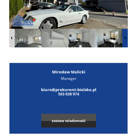
Poszuk
Zgłoś
ofertę
Notatn
Kontak
Mirosław Malicki
Manager
biuro@prokurent-bielsko.pl
503 038 974
zostaw wiadomość