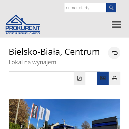
Oferty
Bielsko-Biała,
Centrum
Lokal na wynajem
Strona
główna
Doradz
prawne
O
nas
Zgłoś