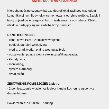
ANEKS KUCHENNY, ŁAZIENKA!
Nieruchomość położona w bardzo dobrej lokalizacji pod względem
komunikacyjnym. Budynek wyremontowany, odrębne wejście. Szybki i
łatwy dojazd do ścisłego centrum miasta oraz na obwodnicę. Obiekt
idealnie nadający się na siedzibę firmy, biuro, itp...
DANE TECHNICZNE:
- okna: nowe PCV + żaluzje wewnętrzne
- podłogi: panele i wykładzina
- media: prąd, woda - płatne według zużycia
- ogrzewanie: pompa ciepła elektryczna/klimatyzacja,
- klimatyzacja,
- monitoring,
- system alarmowy,
- światłowód,
ZESTAWIENIE POMIESZCZEŃ 1 piętro:
-
2 pomieszczenia + łazienka, toaleta i aneks kuchenny wspólny z
drugim biurem
Powierzchnia: ok. 50 m2
+ parking