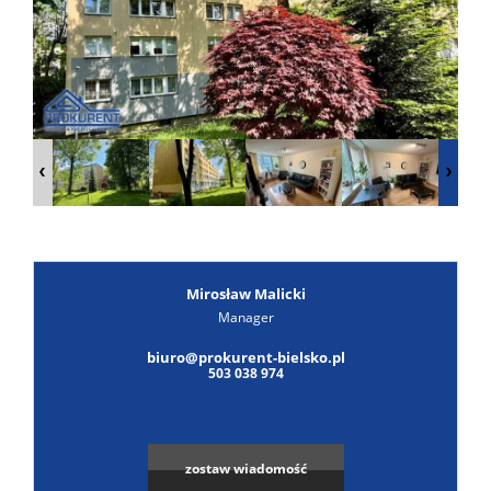
Poszuk
Zgłoś
ofertę
Notatn
Kontak
Mirosław Malicki
Manager
Leaflet
|
© MapTiler
©
OpenStreetMap
contributors
biuro@prokurent-bielsko.pl
503 038 974
zostaw wiadomość