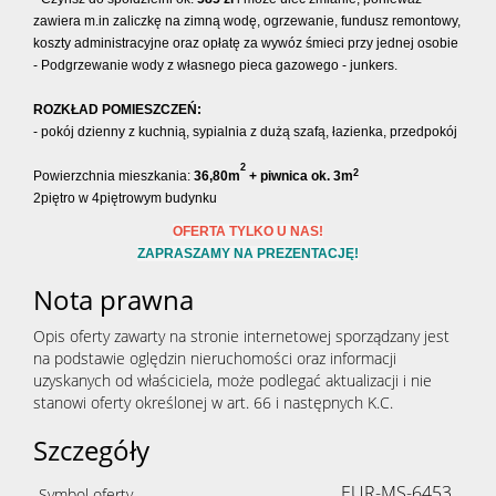
zawiera m.in zaliczkę na zimną wodę, ogrzewanie, fundusz remontowy,
koszty administracyjne oraz opłatę za wywóz śmieci przy jednej osobie
- Podgrzewanie wody z własnego pieca gazowego - junkers.
ROZKŁAD POMIESZCZEŃ:
- pokój dzienny z kuchnią, sypialnia z dużą szafą, łazienka, przedpokój
2
2
Powierzchnia mieszkania:
36,80m
+ piwnica ok. 3m
2piętro w 4piętrowym budynku
OFERTA TYLKO U NAS!
ZAPRASZAMY NA PREZENTACJĘ!
Nota prawna
Opis oferty zawarty na stronie internetowej sporządzany jest
na podstawie oględzin nieruchomości oraz informacji
uzyskanych od właściciela, może podlegać aktualizacji i nie
stanowi oferty określonej w art. 66 i następnych K.C.
Szczegóły
EUR-MS-6453
Symbol oferty