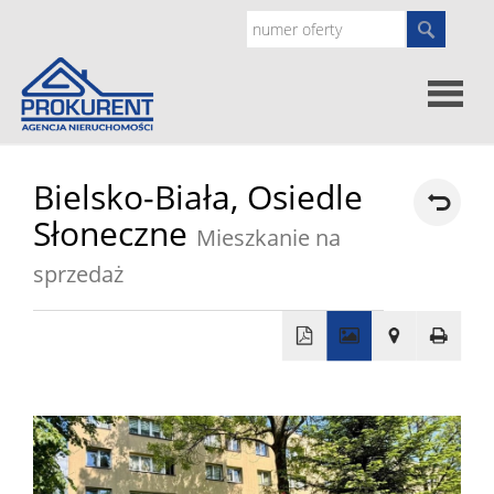
Oferty
Bielsko-Biała,
Osiedle
Słoneczne
Mieszkanie na
Strona
sprzedaż
główna
Doradz
prawne
O
+
−
nas
Zgłoś