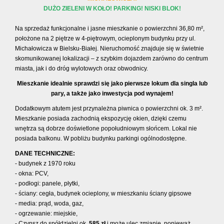
DUŻO ZIELENI W KOŁO! PARKING! NISKI BLOK!
Na sprzedaż funkcjonalne i jasne mieszkanie o powierzchni 36,80 m²,
położone na 2 piętrze w 4-piętrowym, ocieplonym budynku przy ul.
Michałowicza w Bielsku-Białej. Nieruchomość znajduje się w świetnie
skomunikowanej lokalizacji – z szybkim dojazdem zarówno do centrum
miasta, jak i do dróg wylotowych oraz obwodnicy.
Mieszkanie idealnie sprawdzi się jako pierwsze lokum dla singla lub
pary, a także jako inwestycja pod wynajem!
Dodatkowym atutem jest przynależna piwnica o powierzchni ok. 3 m².
Mieszkanie posiada zachodnią ekspozycję okien, dzięki czemu
wnętrza są dobrze doświetlone popołudniowym słońcem. Lokal nie
posiada balkonu. W pobliżu budynku parkingi ogólnodostępne.
DANE TECHNICZNE:
- budynek z 1970 roku
- okna: PCV,
- podłogi: panele, płytki,
- ściany: cegła, budynek ocieplony, w mieszkaniu ściany gipsowe
- media: prąd, woda, gaz,
- ogrzewanie: miejskie,
- Czynsz do spółdzielni ok.
585 zł
i może ulec zmianie, ponieważ